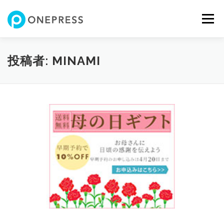
コ
ン
メニュー
テ
ン
ツ
へ
私について
サービス内容
制作実績
お問い合わせ
投稿者:
MINAMI
ス
キ
ッ
プ